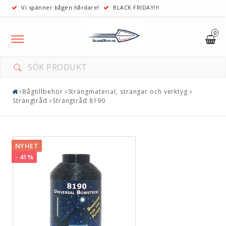
Vi spänner bågen hårdare!
BLACK FRIDAY!!!
0
Toggle
navigation
Bågtillbehör
Strängmaterial, strängar och verktyg
Strängtråd
Strängtråd 8190
NYHET
- 41%