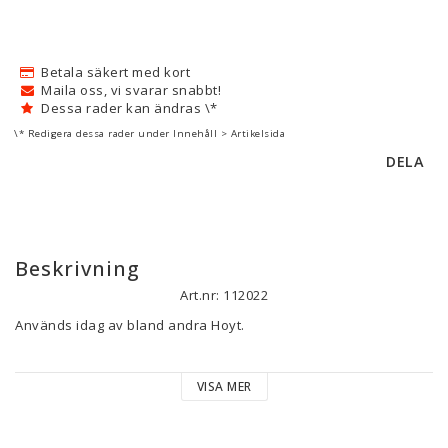
Betala säkert med kort
Maila oss, vi svarar snabbt!
Dessa rader kan ändras \*
\* Redigera dessa rader under Innehåll > Artikelsida
DELA
Beskrivning
Art.nr: 112022
Används idag av bland andra Hoyt.
En mycket tunn tråd ger en rund sträng och jämnare kraft inom 
VISA MER
strängen.
28 +/-2 kardeler i en sträng eller kabel för compound