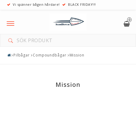
Vi spänner bågen hårdare!
BLACK FRIDAY!!!
0
Toggle
navigation
Pilbågar
Compoundbågar
Mission
Mission