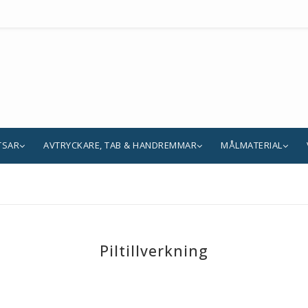
TSAR
AVTRYCKARE, TAB & HANDREMMAR
MÅLMATERIAL
Piltillverkning