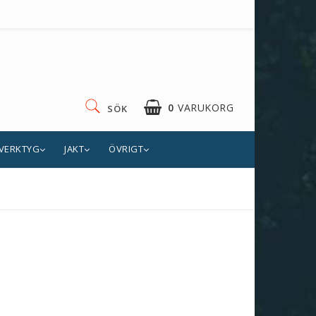
0
VARUKORG
SÖK
VERKTYG
JAKT
ÖVRIGT