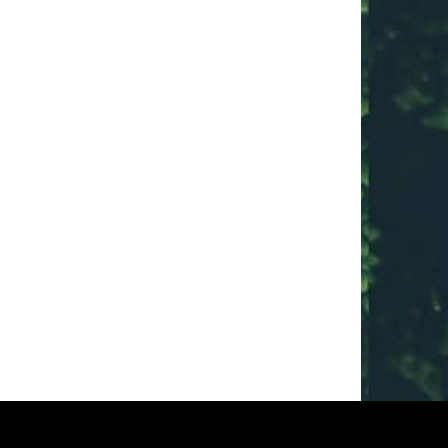
oint an archer could 
on that’s tried this has 
orld champ Levi Morgan!