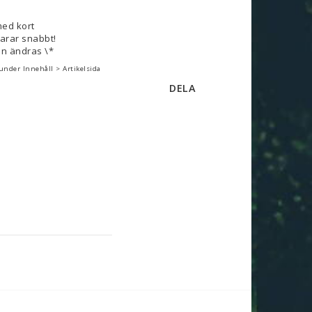
med kort
varar snabbt!
n ändras \*
under Innehåll > Artikelsida
DELA