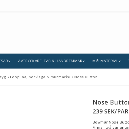
TSAR
AVTRYCKARE, TAB & HANDREMMAR
MÅLMATERIAL
ktyg
Looplina, nockläge & munmärke
Nose Button
Nose Butto
239 SEK/PAR 
Bowmar Nose Butt
Finns i två variant