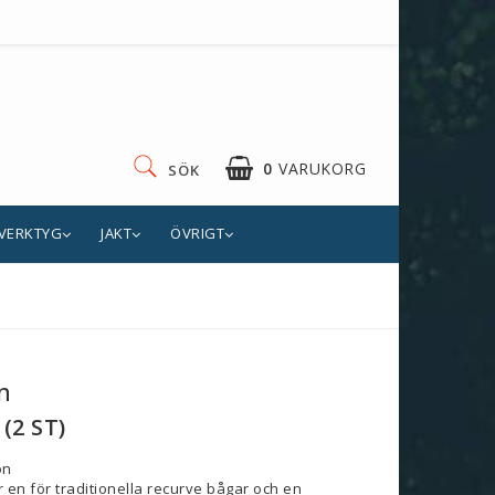
0
VARUKORG
SÖK
VERKTYG
JAKT
ÖVRIGT
n
(2 ST)
on
er en för traditionella recurve bågar och en