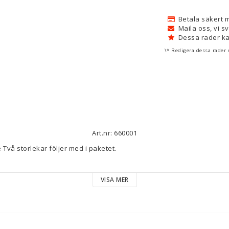
Betala säkert 
Maila oss, vi s
Dessa rader ka
\* Redigera dessa rader 
Art.nr: 660001
 Två storlekar följer med i paketet.
 och knyts fast. .
VISA MER