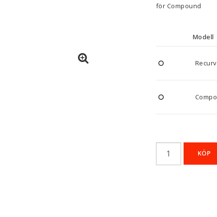
för Compound
Modell
Recur
Compo
KÖP