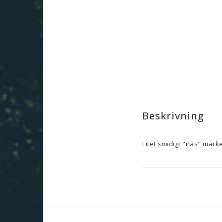
Beskrivning
Litet smidigt "näs" märke
Fäster enkelt på strängen
Grön polymer.