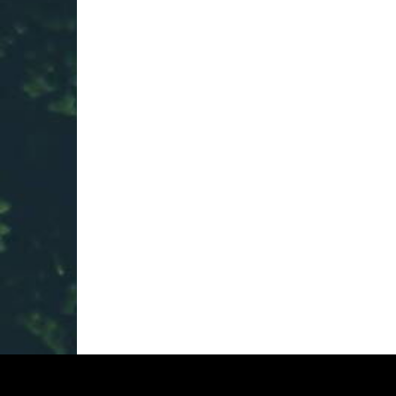
Consistency is key for a
have. Every single time 
absolutely said it’s mad