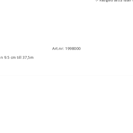
\* Redigera dessa rader 
Art.nr: 1998000
n 9.5 cm till 37,5m