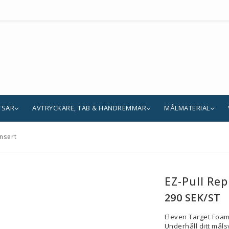
TSAR
AVTRYCKARE, TAB & HANDREMMAR
MÅLMATERIAL
Insert
EZ-Pull Repl
290 SEK/ST
Eleven Target Foa
Underhåll ditt mål