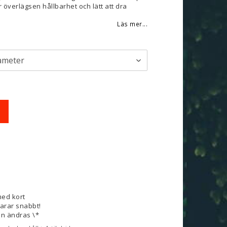
 överlägsen hållbarhet och lätt att dra
Läs mer...
med kort
varar snabbt!
n ändras \*