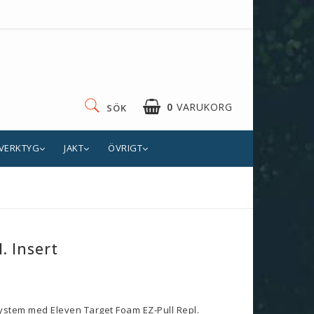
0
VARUKORG
SÖK
VERKTYG
JAKT
ÖVRIGT
. Insert
m
system med Eleven Target Foam EZ-Pull Repl.