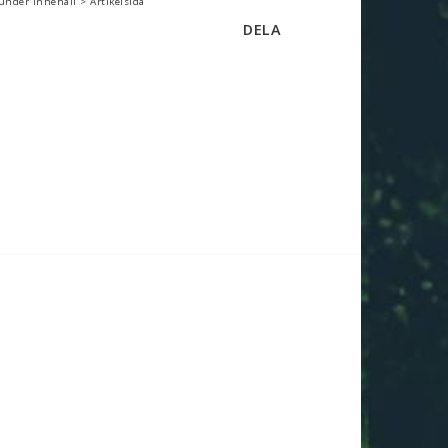
under Innehåll > Artikelsida
DELA