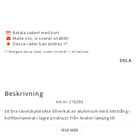
Betala säkert med kort
Maila oss, vi svarar snabbt!
Dessa rader kan ändras \*
\* Redigera dessa rader under Innehåll > Artikelsida
DELA
Beskrivning
Art.nr: 210393
Ett bra tavelskyttesikte tillverkat av aluminium med siktstång i 
kolfiberlaminat i lägre prisklass från Avalon lämplig till 
recurvebågar. 

VISA MER
Levereras med en smidig siktesväska.

8/32" gänga
