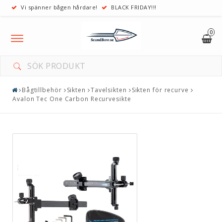
Vi spänner bågen hårdare!
BLACK FRIDAY!!!
0
Toggle
navigation
Bågtillbehör
Sikten
Tavelsikten
Sikten för recurve
Avalon Tec One Carbon Recurvesikte